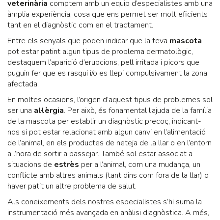
veterinària
comptem amb un equip d’especialistes amb una
àmplia experiència, cosa que ens permet ser molt eficients
tant en el diagnòstic com en el tractament.
Entre els senyals que poden indicar que la teva
mascota
pot estar patint algun tipus de problema dermatològic,
destaquem l’aparició d’erupcions, pell irritada i picors que
puguin fer que es rasqui i/o es llepi compulsivament la zona
afectada.
En moltes ocasions, l’origen d’aquest tipus de problemes sol
ser una
al·lèrgia
. Per això, és fonamental l’ajuda de la família
de la mascota per establir un diagnòstic precoç, indicant-
nos si pot estar relacionat amb algun canvi en l’alimentació
de l’animal, en els productes de neteja de la llar o en l’entorn
a l’hora de sortir a passejar. També sol estar associat a
situacions de
estrès
per a l’animal, com una mudança, un
conflicte amb altres animals (tant dins com fora de la llar) o
haver patit un altre problema de salut.
Als coneixements dels nostres especialistes s’hi suma la
instrumentació més avançada en anàlisi diagnòstica. A més,