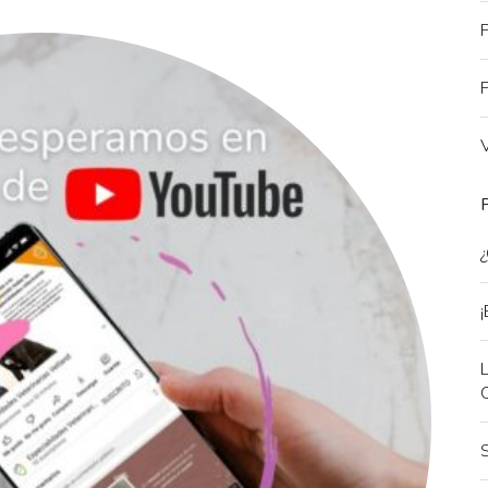
¿
¡
L
S