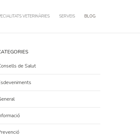
ECIALITATS VETERINÀRIES
SERVEIS
BLOG
CATEGORIES
onsells de Salut
Esdeveniments
General
nformació
Prevenció