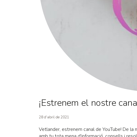
¡Estrenem el nostre cana
28 d'abril de 2021
Vetlander, estrenem canal de YouTube! De la m
amb tu tota mena d'informació, consells i resol