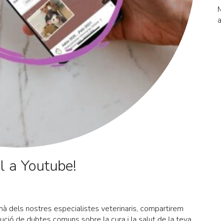
M
a
l a Youtube!
à dels nostres especialistes veterinaris, compartirem
ució de dubtes comuns sobre la cura i la salut de la teva