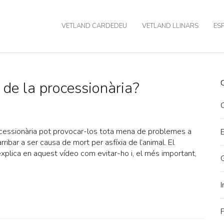
VETLAND CARDEDEU
VETLAND LLINARS
ESP
 de la processionària?
C
ocessionària pot provocar-los tota mena de problemes a
arribar a ser causa de mort per asfíxia de l’animal. El
explica en aquest vídeo com evitar-ho i, el més important,
I