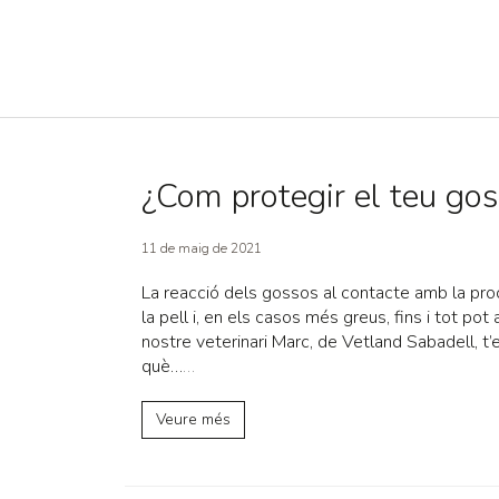
¿Com protegir el teu gos
11 de maig de 2021
La reacció dels gossos al contacte amb la pr
la pell i, en els casos més greus, fins i tot pot 
nostre veterinari Marc, de Vetland Sabadell, t’
què…
…
Veure més