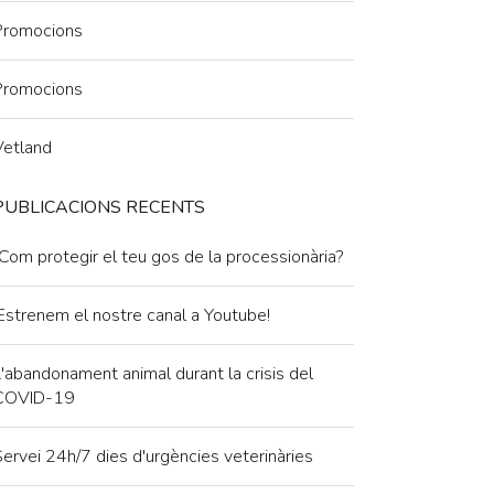
Promocions
Promocions
Vetland
PUBLICACIONS RECENTS
Com protegir el teu gos de la processionària?
Estrenem el nostre canal a Youtube!
'abandonament animal durant la crisis del
COVID-19
ervei 24h/7 dies d'urgències veterinàries