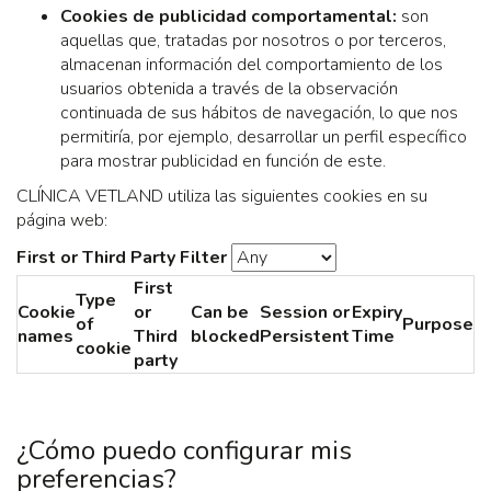
Cookies de publicidad comportamental:
son
aquellas que, tratadas por nosotros o por terceros,
almacenan información del comportamiento de los
usuarios obtenida a través de la observación
continuada de sus hábitos de navegación, lo que nos
permitiría, por ejemplo, desarrollar un perfil específico
para mostrar publicidad en función de este.
CLÍNICA VETLAND utiliza las siguientes cookies en su
página web:
First or Third Party Filter
First
Type
Cookie
or
Can be
Session or
Expiry
of
Purpose
names
Third
blocked
Persistent
Time
cookie
party
¿Cómo puedo configurar mis
preferencias?